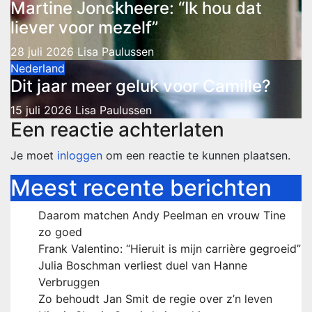
Martine Jonckheere: “Ik hou dat
liever voor mezelf”
28 juli 2026
Lisa Paulussen
Nederland
Dit jaar meer geluk voor Camille?
15 juli 2026
Lisa Paulussen
Een reactie achterlaten
Je moet
inloggen
om een reactie te kunnen plaatsen.
Meest recente berichten
Daarom matchen Andy Peelman en vrouw Tine
zo goed
Frank Valentino: “Hieruit is mijn carrière gegroeid”
Julia Boschman verliest duel van Hanne
Verbruggen
Zo behoudt Jan Smit de regie over z’n leven