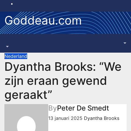
Skip
to
Goddeau.com
content
Nederland
Dyantha Brooks: “We
zijn eraan gewend
geraakt”
By
Peter De Smedt
13 januari 2025
Dyantha Brooks