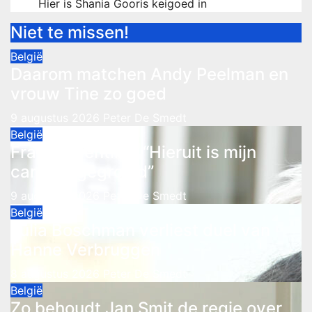
Hier is Shania Gooris keigoed in
Niet te missen!
België
Daarom matchen Andy Peelman en
vrouw Tine zo goed
9 augustus 2026
Peter De Smedt
België
Frank Valentino: “Hieruit is mijn
carrière gegroeid”
9 augustus 2026
Peter De Smedt
België
Julia Boschman verliest duel van
Hanne Verbruggen
8 augustus 2026
Peter De Smedt
België
Zo behoudt Jan Smit de regie over