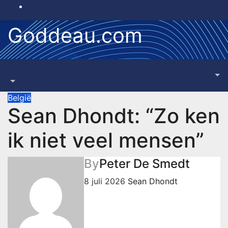
Skip
to
Goddeau.com
content
België
Sean Dhondt: “Zo ken
ik niet veel mensen”
By
Peter De Smedt
8 juli 2026
Sean Dhondt