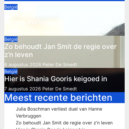
België
Julia Boschman verliest duel van
Hanne Verbruggen
8 augustus 2026
Peter De Smedt
België
Zo behoudt Jan Smit de regie over
z’n leven
8 augustus 2026
Peter De Smedt
België
Hier is Shania Gooris keigoed in
7 augustus 2026
Peter De Smedt
Meest recente berichten
Julia Boschman verliest duel van Hanne
Verbruggen
Zo behoudt Jan Smit de regie over z’n leven