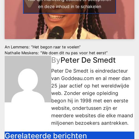
en deze inhoud in te schakelen
Berichtnavigatie
An Lemmens: “Het begon raar te voelen”
Nathalie Meskens: “We doen dit nu pas voor het eerst”
By
Peter De Smedt
Peter De Smedt is eindredacteur
van Goddeau.com en al meer dan
25 jaar actief op het wereldwijde
web. Zonder enige opleiding
begon hij in 1998 met een eerste
website, ondertussen zijn er
meerdere websites die elke maand
miljoenen bezoekers aantrekken.
Gerelateerde berichten