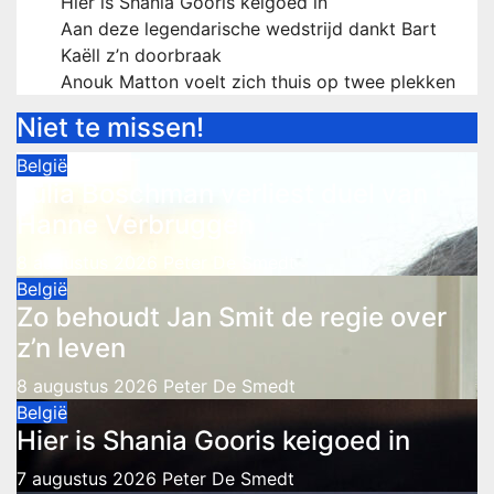
Hier is Shania Gooris keigoed in
Aan deze legendarische wedstrijd dankt Bart
Kaëll z’n doorbraak
Anouk Matton voelt zich thuis op twee plekken
Niet te missen!
België
Julia Boschman verliest duel van
Hanne Verbruggen
8 augustus 2026
Peter De Smedt
België
Zo behoudt Jan Smit de regie over
z’n leven
8 augustus 2026
Peter De Smedt
België
Hier is Shania Gooris keigoed in
7 augustus 2026
Peter De Smedt